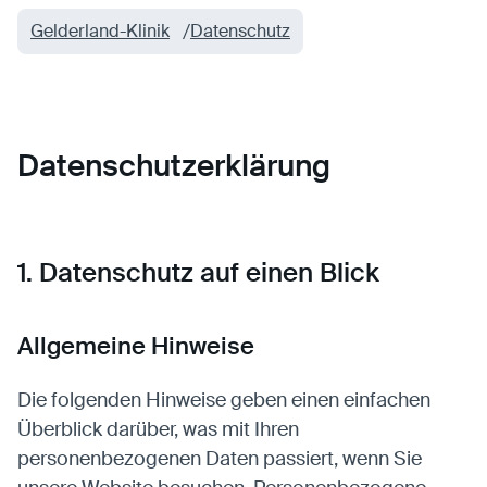
Gelderland-Klinik
Datenschutz
Statistiken
Statistiken-Cookies erfassen Informationen
anonym. Diese Informationen helfen uns zu
verstehen, wie unsere Besucher unsere Website
Datenschutzerklärung
nutzen.
Matomo
Anbieter:
Matomo
1. Datenschutz auf einen Blick
Allgemeine Hinweise
Die folgenden Hinweise geben einen einfachen
Überblick darüber, was mit Ihren
personenbezogenen Daten passiert, wenn Sie