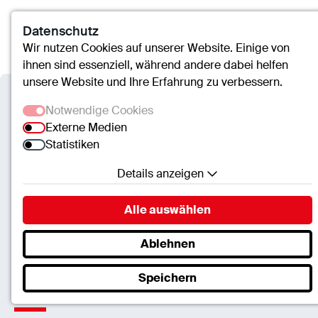
Datenschutz
Kontakt
Suche
Menü
Wir nutzen Cookies auf unserer Website. Einige von
ihnen sind essenziell, während andere dabei helfen
unsere Website und Ihre Erfahrung zu verbessern.
Notwendige Cookies
Externe Medien
Statistiken
Details anzeigen
Notwendige Cookies
Alle auswählen
Essenzielle Cookies ermöglichen grundlegende
Funktionen und sind für die einwandfreie Funktion
Ablehnen
der Website erforderlich.
Speichern
SC.Cookie
Gelderland-Klinik Geldern
Name:
mscookie