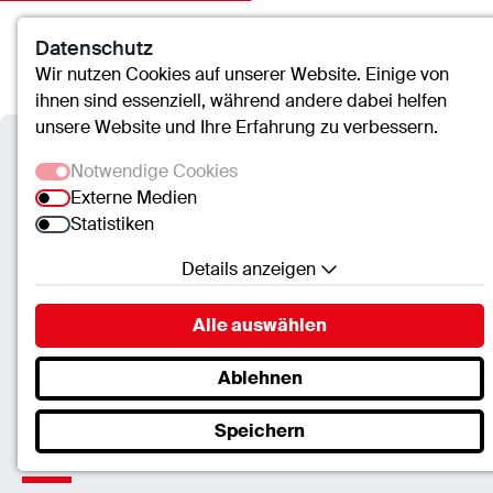
Datenschutz
Kontakt
Suche
Menü
Wir nutzen Cookies auf unserer Website. Einige von
ihnen sind essenziell, während andere dabei helfen
unsere Website und Ihre Erfahrung zu verbessern.
Notwendige Cookies
Externe Medien
Statistiken
Details anzeigen
Notwendige Cookies
Alle auswählen
Essenzielle Cookies ermöglichen grundlegende
Funktionen und sind für die einwandfreie Funktion
Ablehnen
der Website erforderlich.
Speichern
SC.Cookie
Gelderland-Klinik Geldern
Name:
mscookie