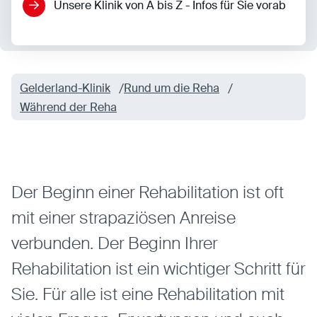
Unsere Klinik von A bis Z - Infos für Sie vorab
Statistiken
Statistiken-Cookies erfassen Informationen
anonym. Diese Informationen helfen uns zu
Gelderland-Klinik
Rund um die Reha
verstehen, wie unsere Besucher unsere Website
Während der Reha
nutzen.
Matomo
Anbieter:
Matomo
Der Beginn einer Rehabilitation ist oft
mit einer strapaziösen Anreise
verbunden. Der Beginn Ihrer
Rehabilitation ist ein wichtiger Schritt für
Sie. Für alle ist eine Rehabilitation mit